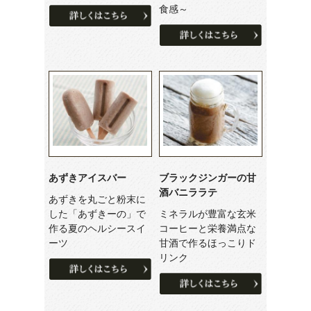
食感～
あずきアイスバー
ブラックジンガーの甘
酒バニララテ
あずきを丸ごと粉末に
した「あずきーの」で
ミネラルが豊富な玄米
作る夏のヘルシースイ
コーヒーと栄養満点な
ーツ
甘酒で作るほっこりド
リンク