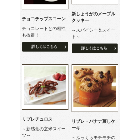
新しょうがのメープル
チョコチップスコーン
クッキー
チョコレートとの相性
～スパイシー＆スイー
も抜群！
ト～
リブレチュロス
リブレ・バナナ蒸しケ
ーキ
～新感覚の玄米スイー
ツ～
～ふっくらモチモチの